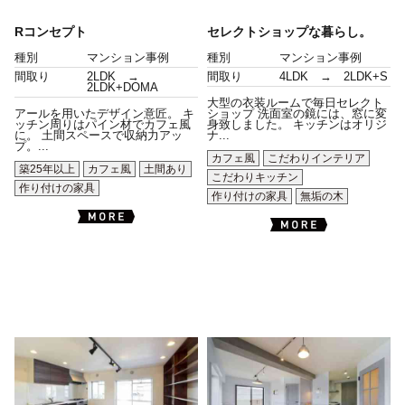
Rコンセプト
セレクトショップな暮らし。
種別
マンション事例
種別
マンション事例
間取り
2LDK →
間取り
4LDK → 2LDK+S
2LDK+DOMA
大型の衣装ルームで毎日セレクト
アールを用いたデザイン意匠。 キ
ショップ 洗面室の鏡には、窓に変
ッチン周りはパイン材でカフェ風
身致しました。 キッチンはオリジ
に。 土間スペースで収納力アッ
ナ...
プ。...
カフェ風
こだわりインテリア
築25年以上
カフェ風
土間あり
こだわりキッチン
作り付けの家具
作り付けの家具
無垢の木