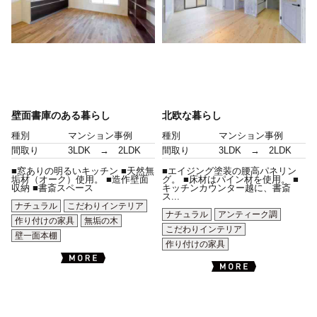
壁面書庫のある暮らし
北欧な暮らし
種別
マンション事例
種別
マンション事例
間取り
3LDK → 2LDK
間取り
3LDK → 2LDK
■窓ありの明るいキッチン ■天然無
■エイジング塗装の腰高パネリン
垢材（オーク）使用。 ■造作壁面
グ。 ■床材はパイン材を使用。 ■
収納 ■書斎スペース
キッチンカウンター越に、書斎
ス...
ナチュラル
こだわりインテリア
ナチュラル
アンティーク調
作り付けの家具
無垢の木
こだわりインテリア
壁一面本棚
作り付けの家具