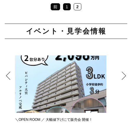
前
1
2
イベント・見学会情報
＼OPEN ROOM ／ 大幅値下げにて販売会 開催！
新築リノ