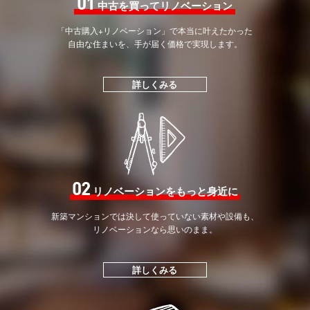
01
中古を買ってリノベーション
「中古購入+リノベーション」で
本当に叶えたかった
自由な住まいを、手が届く価格で
実現します。
詳しくみる
02
リノベーションをもっと身近に
新築マンションでは決して
使っていない素材や設備も、
リノベーションなら思いのまま。
詳しくみる