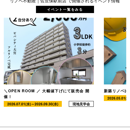
リノベ不動産｜佐世保駅前店 で開催されるイベント情報
イベント一覧をみる
＼OPEN ROOM ／ 大幅値下げにて販売会 開
新築リノベ比
催！
2026.05.01(
2026.07.01(水)～2026.09.30(水)
現地見学会