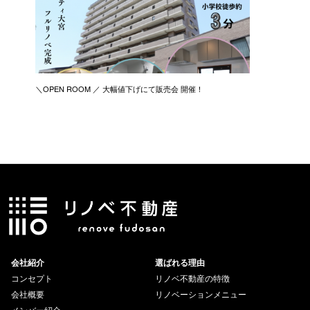
＼OPEN ROOM ／ 大幅値下げにて販売会 開催！
新築リノ
会社紹介
選ばれる理由
コンセプト
リノベ不動産の特徴
会社概要
リノベーションメニュー