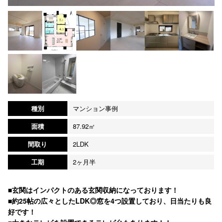
種別
マンション事例
面積
87.92㎡
間取り
2LDK
工期
2ヶ月半
■玄関はインパクトのある玄関収納になっております！
■約25帖の広々としたLDK◎窓を4つ設置しており、日当たりも良
好です！