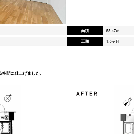
面積
58.47㎡
工期
1.5ヶ月
る空間に仕上げました。