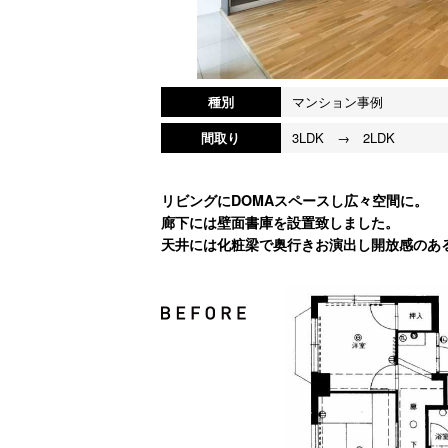
種別
マンション事例
間取り
3LDK → 2LDK
リビングにDOMAスペースし広々空間に。
廊下には壁面書庫を設置致しました。
天井には化粧梁で奥行きお演出し開放感のあ