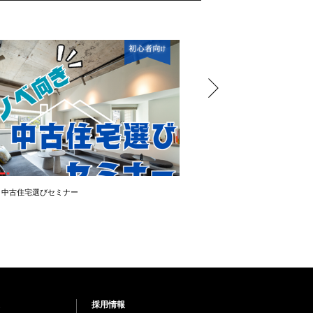
き中古住宅選びセミナー
＼OPEN ROOM ／ 大幅値下
採用情報