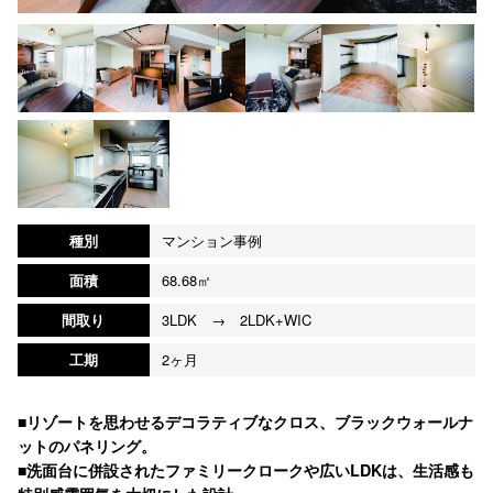
種別
マンション事例
面積
68.68㎡
間取り
3LDK → 2LDK+WIC
工期
2ヶ月
■リゾートを思わせるデコラティブなクロス、ブラックウォールナ
ットのパネリング。
■洗面台に併設されたファミリークロークや広いLDKは、生活感も