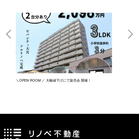
＼OPEN ROOM ／ 大幅値下げにて販売会 開催！
新築リノ