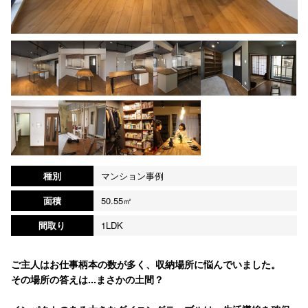
種別
マンション事例
面積
50.55㎡
間取り
1LDK
ご主人はお仕事柄本の数が多く、収納場所に悩んでいました。
その場所の答えは...まさかの土間？