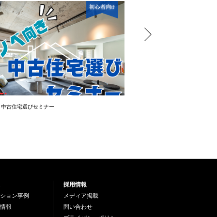
き中古住宅選びセミナー
＼OPEN ROOM ／ 大幅値下
採用情報
ション事例
メディア掲載
情報
問い合わせ