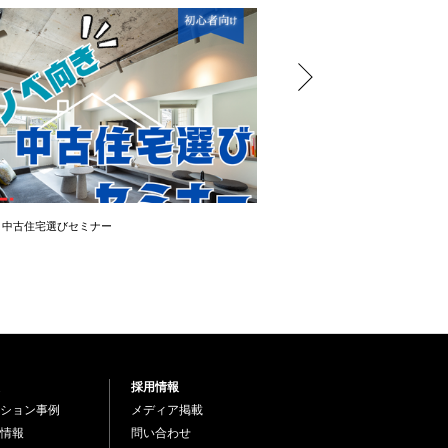
き中古住宅選びセミナー
＼OPEN ROOM ／ 大幅値下
採用情報
ション事例
メディア掲載
情報
問い合わせ