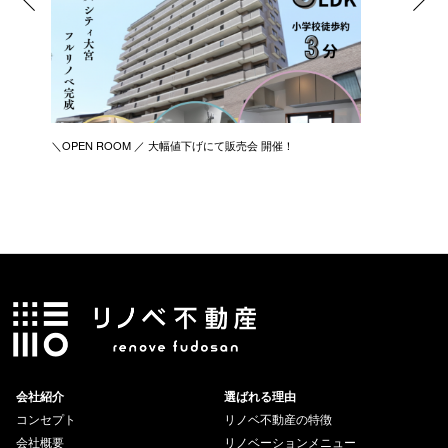
＼OPEN ROOM ／ 大幅値下げにて販売会 開催！
新築リノ
会社紹介
選ばれる理由
コンセプト
リノベ不動産の特徴
会社概要
リノベーションメニュー