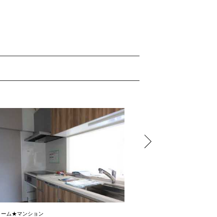
ォーム★マンション
男のロマンを詰め込んだガレー