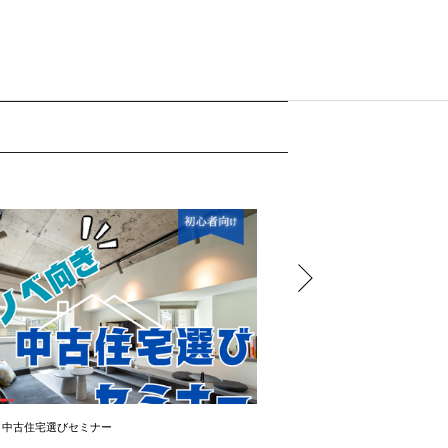
き中古住宅選びセミナー
＼OPEN ROOM ／ 大幅値下