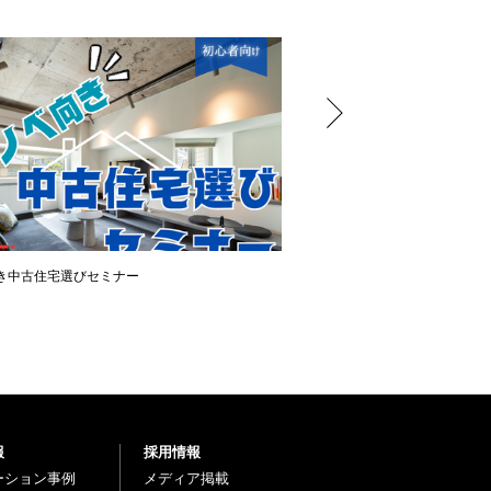
き中古住宅選びセミナー
＼OPEN ROOM ／ 大幅値
報
採用情報
ーション事例
メディア掲載