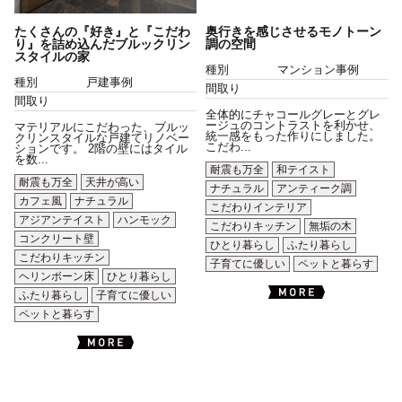
たくさんの『好き』と『こだわ
奥行きを感じさせるモノトーン
り』を詰め込んだブルックリン
調の空間
スタイルの家
種別
マンション事例
種別
戸建事例
間取り
間取り
全体的にチャコールグレーとグレ
ージュのコントラストを利かせ、
マテリアルにこだわった、ブルッ
統一感をもった作りにしました。
クリンスタイルな戸建てリノベー
こだわ...
ションです。 2階の壁にはタイル
を数...
耐震も万全
和テイスト
耐震も万全
天井が高い
ナチュラル
アンティーク調
カフェ風
ナチュラル
こだわりインテリア
アジアンテイスト
ハンモック
こだわりキッチン
無垢の木
コンクリート壁
ひとり暮らし
ふたり暮らし
こだわりキッチン
子育てに優しい
ペットと暮らす
ヘリンボーン床
ひとり暮らし
ふたり暮らし
子育てに優しい
ペットと暮らす