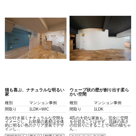
猫も喜ぶ、ナチュラルな明るい
ウェーブ状の壁が創り出す柔ら
家
かい空間
種別
マンション事例
種別
マンション事例
間取り
1LDK+WIC
間取り
1LDK
光が行き届くナチュラルな空間を
4匹の大切な家族も… 完全に空間
イメージし、お部屋の素材は全体
を仕切ることはせず、目線の高さ
的に明るい色のクリア塗装でデザ
の仕切りにすることで4匹の猫ちゃ
インし...
ん...