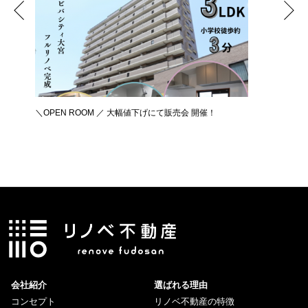
＼OPEN ROOM ／ 大幅値下げにて販売会 開催！
新築リノ
会社紹介
選ばれる理由
コンセプト
リノベ不動産の特徴