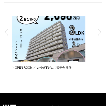
＼OPEN ROOM ／ 大幅値下げにて販売会 開催！
新築リノ