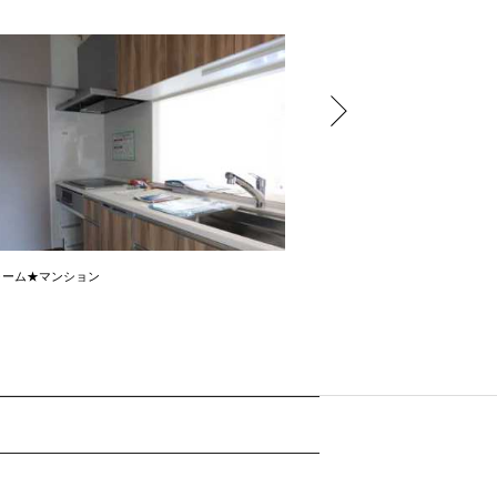
ォーム★マンション
男のロマンを詰め込んだガレー