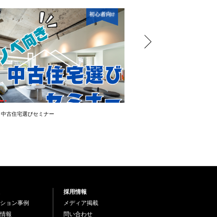
き中古住宅選びセミナー
＼OPEN ROOM ／ 大幅値下
採用情報
ション事例
メディア掲載
情報
問い合わせ